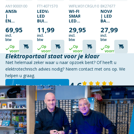
AN19000100
FT14071570
WIFILW31CRGU10
BK27677
ANSMANN
LEDVANCE
WI-FI
NOVA
|
LED
SMART
| LED
ENERGY-
BUIS
LED-
BALK
CHECK
7W
LAMP
| 7W
69,95
11,99
29,95
27,99
|
720MM
|
|
PROFESSIONELE
4000K
WARM
57CM
incl.
incl.
incl.
incl.
BATTERIJTESTER
(VERVANGER
WIT
|
btw
btw
btw
btw
TL
|
3000K
Op
Op
Op
Op
16W)
GU10
EN
voorraad
voorraad
voorraad
voorraad
| 3-
4000K
Elektroportaal staat voor je klaar
PACK
|
Niet helemaal zeker waar u naar opzoek bent? Of heeft u
|
KEUKEN
360LM
ONDERBOUWA
elektrotechnisch advies nodig? Neem contact met ons op. We
|
|
helpen u graag.
2700K
KOPPELBAAR
4,6
Neem contact op
143 reviews