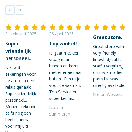
01 februari 2025
26 april 2026
Great store.
Super
Top winkel!
Great store with
vriendelijk
Je gaat met een
very friendly
personeel...
vraag naar
knowledgeable
binnen en komt
staff. Everything
Net wat
met energie naar
on my amplifier
zekeringen voor
buiten.. Een uitje
parts list was
de auto en een
voor de vakman.
directly available.
relais gehaald.
Top Service en
Super vriendelijk
Stefan Wessels
super kennis.
personeel...
Meneer tekende
Ivo van
zelfs nog een
Summeren
heel schema
voor mij uit!