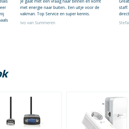
elais
Je gaat met een vraag naar binnen en komt
Great
neer
met energie naar buiten.. Een uitje voor de
staff
mij
vakman. Top Service en super kennis.
direct
maals
Ivo van Summeren
Stef
ok