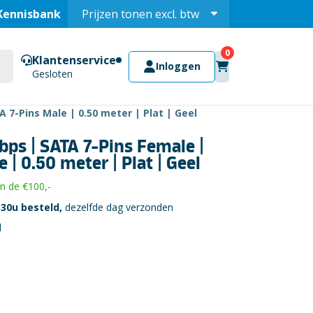
Kennisbank
Prijzen tonen
excl.
btw
Prijzen tonen
incl.
Klantenservice
Inloggen
Gesloten
 7-Pins Male | 0.50 meter | Plat | Geel
bps | SATA 7-Pins Female |
 | 0.50 meter | Plat | Geel
 de €100,-
30u besteld,
dezelfde dag verzonden
l