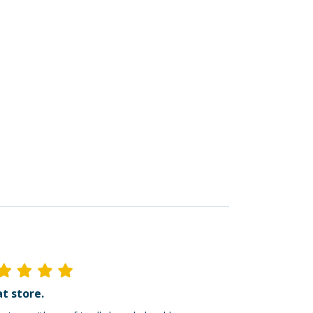
t store.
Ik ben dik tevred