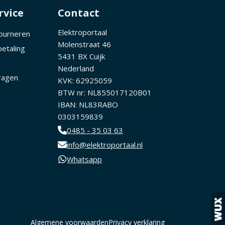
rvice
Contact
Elektroportaal
tourneren
Molenstraat 46
betaling
5431 BX Cuijk
Nederland
ragen
KVK: 62925059
BTW nr: NL855017120B01
IBAN: NL83RABO
0303159839
0485 - 35 03 63
info@elektroportaal.nl
Whatsapp
Algemene voorwaarden
Privacy verklaring