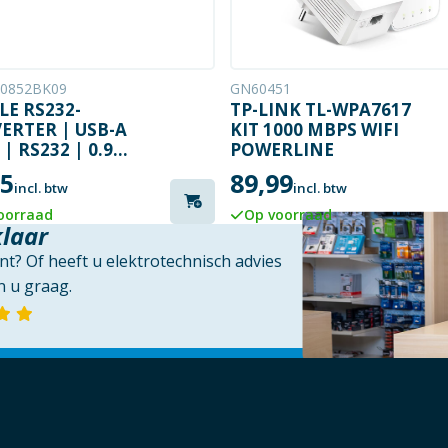
0852BK09
GN60451
LE RS232-
TP-LINK TL-WPA7617
ERTER | USB-A
KIT 1000 MBPS WIFI
| RS232 | 0.9
POWERLINE
R
95
89,99
incl. btw
incl. btw
oorraad
Op voorraad
klaar
t? Of heeft u elektrotechnisch advies
 u graag.