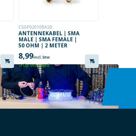
CSGP02010BK20
ANTENNEKABEL | SMA
MALE | SMA FEMALE |
50 OHM | 2 METER
8,99
incl. btw
Op voorraad