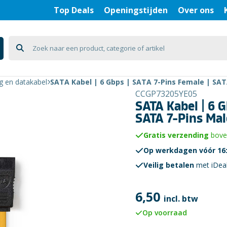
Top Deals
Openingstijden
Over ons
g en datakabel
SATA Kabel | 6 Gbps | SATA 7-Pins Female | SATA
CCGP73205YE05
SATA Kabel | 6 G
SATA 7-Pins Male
Gratis verzending
boven
Op werkdagen vóór 16:
Veilig betalen
met iDea
6,50
incl. btw
Op voorraad