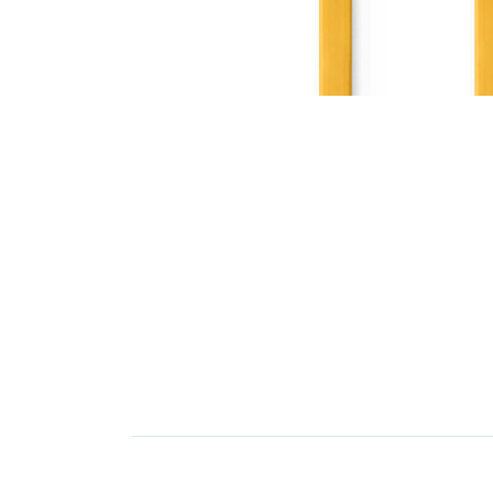
Elektronica
Installatietechniek
Kabels en snoeren op
rol
Schakelmateriaal
Stroomvoorziening
Telefoon en
toebehoren
Verlichting
Werkplaats en
gereedschap