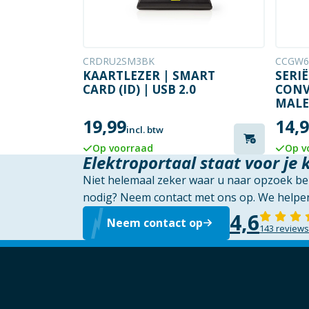
CRDRU2SM3BK
CCGW6
KAARTLEZER | SMART
SERIË
CARD (ID) | USB 2.0
CONV
MALE 
METE
19,99
14,
incl. btw
Op voorraad
Op v
Elektroportaal staat voor je 
Niet helemaal zeker waar u naar opzoek ben
nodig? Neem contact met ons op. We helpen
4,6
Neem contact op
143 reviews