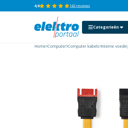
4,6
143 reviews
SATA
Kabel |
6 Gbps
Categorieën
| SATA
7-Pins
Female
| SATA
Home
Computer
Computer kabels
Interne voedin
7-Pins
Male |
Auto motor en boot
0.50
meter
Beeld en geluid
| Plat
| Geel
aantal
Computer
Consumenten
elektronica
Domotica &
beveiliging