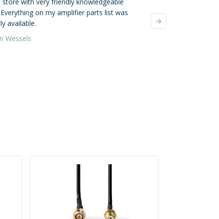
 store with very friendly knowledgeable
Mijn online bestellin
. Everything on my amplifier parts list was
verzonden, super! De
ly available.
waren zeer zorgvuldi
verzendkosten waren 
an Wessels
Yvonne da Silva