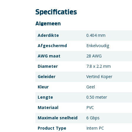
Specificaties
Algemeen
Aderdikte
0.404 mm
Afgeschermd
Enkelvoudig
AWG maat
28 AWG
Diameter
7.8 x 2.2 mm
Geleider
Vertind Koper
Kleur
Geel
Lengte
0.50 meter
Materiaal
PVC
Maximale snelheid
6 Gbps
Product Type
Intern PC