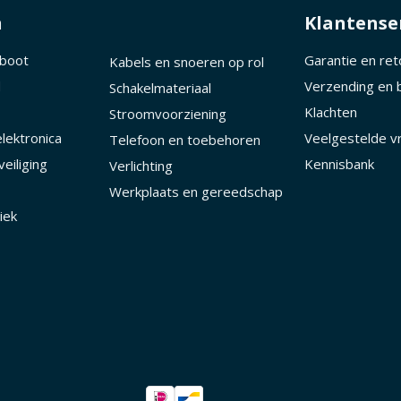
n
Klantense
 boot
Garantie en re
Kabels en snoeren op rol
d
Verzending en 
Schakelmateriaal
Klachten
Stroomvoorziening
lektronica
Veelgestelde v
Telefoon en toebehoren
eiliging
Kennisbank
Verlichting
Werkplaats en gereedschap
iek