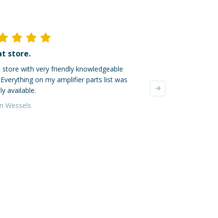
t store.
Ik ben dik tevred
 store with very friendly knowledgeable
Mijn online bestellin
. Everything on my amplifier parts list was
verzonden, super! De
ly available.
waren zeer zorgvuldi
verzendkosten waren 
an Wessels
Yvonne da Silva