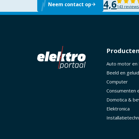
4,6
Neem contact op
143 reviews
Producte
Auto motor en
Beeld en gelui
Computer
Consumenten e
Domotica & bev
Elektronica
Installatietechn