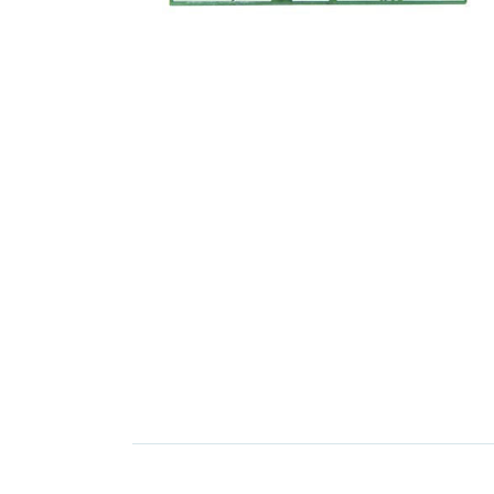
Elektronica
Installatietechniek
Kabels en snoeren op
rol
Schakelmateriaal
Stroomvoorziening
Telefoon en
toebehoren
Verlichting
Werkplaats en
gereedschap