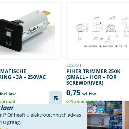
K220SH
MATISCHE
PIHER TRIMMER 250K
ING – 3A – 250VAC
(SMALL – HOR – FOR
SCREWDRIVER)
0,75
incl. btw
incl. btw
oorraad
Op voorraad
klaar
t? Of heeft u elektrotechnisch advies
 u graag.