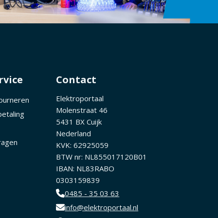
rvice
Contact
Elektroportaal
tourneren
Molenstraat 46
betaling
5431 BX Cuijk
Nederland
ragen
KVK: 62925059
BTW nr: NL855017120B01
IBAN: NL83RABO
0303159839
0485 - 35 03 63
info@elektroportaal.nl