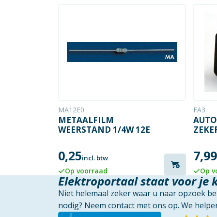
MA12E0
FA3
METAALFILM
AUTO
WEERSTAND 1/4W 12E
ZEKER
0,25
7,99
incl. btw
Op voorraad
Op v
Elektroportaal staat voor je 
Niet helemaal zeker waar u naar opzoek ben
nodig? Neem contact met ons op. We helpen