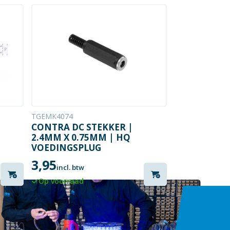
TGEMK4074
CONTRA DC STEKKER |
2.4MM X 0.75MM | HQ
VOEDINGSPLUG
3,95
incl. btw
Op voorraad