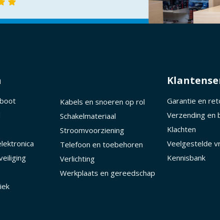
n
Klantense
 boot
Garantie en re
Kabels en snoeren op rol
d
Verzending en 
Schakelmateriaal
Klachten
Stroomvoorziening
lektronica
Veelgestelde v
Telefoon en toebehoren
eiliging
Kennisbank
Verlichting
Werkplaats en gereedschap
iek