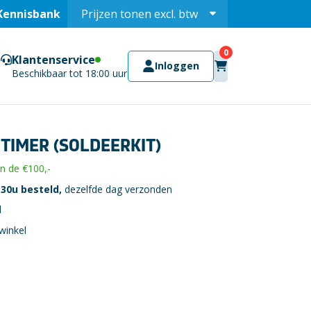
Kennisbank
Prijzen tonen
excl.
btw
Prijzen tonen
incl.
Klantenservice
Inloggen
Beschikbaar tot 18:00 uur
TIMER (SOLDEERKIT)
 de €100,-
30u besteld,
dezelfde dag verzonden
l
winkel