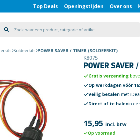
Top Deals
Openingstijden
Over ons
erkits
Soldeerkits
POWER SAVER / TIMER (SOLDEERKIT)
K8075
POWER SAVER / 
Gratis verzending
boven
Op werkdagen vóór 16:
Veilig betalen
met iDea
Direct af te halen
in de 
15,95
incl. btw
Op voorraad