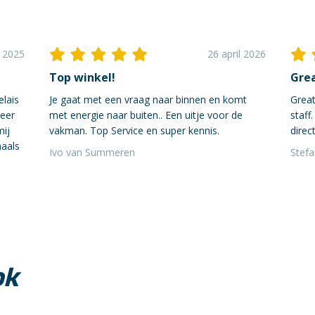
i 2025
26 april 2026
Top winkel!
Grea
elais
Je gaat met een vraag naar binnen en komt
Great
neer
met energie naar buiten.. Een uitje voor de
staff
mij
vakman. Top Service en super kennis.
direct
maals
Ivo van Summeren
Stef
ok