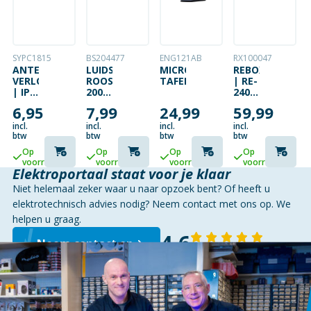
SYPC1815
BS204477
ENG121AB
RX100047
ANTENNE
LUIDSPREKER
MICROFOON
REBOX
VERLOOPKABEL
ROOSTER
TAFELSTATIEF
| RE-
| IPX
200MM
2400
CONNECTOR
HIFI
|
6,95
7,99
24,99
59,99
NAAR
ZILVER
FREE-
RP-
TO-
incl.
incl.
incl.
incl.
SMA
AIR
btw
btw
btw
btw
FEMALE
DVB-
Op
Op
Op
Op
| 50
T2
voorraad
voorraad
voorraad
voorraad
OHM
ONTVANGER
Elektroportaal staat voor je klaar
| 0.2
Niet helemaal zeker waar u naar opzoek bent? Of heeft u
METER
elektrotechnisch advies nodig? Neem contact met ons op. We
helpen u graag.
4,6
Neem contact op
143 reviews