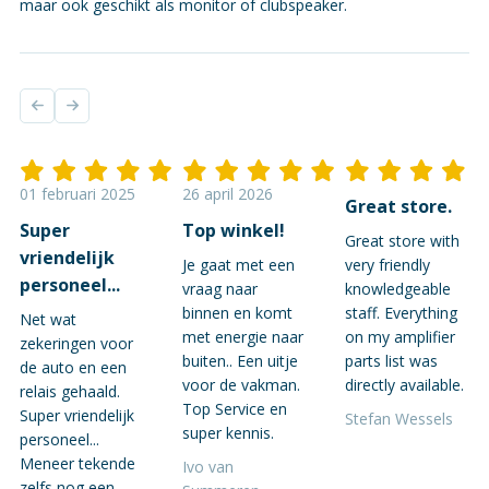
maar ook geschikt als monitor of clubspeaker.
01 februari 2025
26 april 2026
Great store.
Super
Top winkel!
Great store with
vriendelijk
Je gaat met een
very friendly
personeel...
vraag naar
knowledgeable
binnen en komt
staff. Everything
Net wat
met energie naar
on my amplifier
zekeringen voor
buiten.. Een uitje
parts list was
de auto en een
voor de vakman.
directly available.
relais gehaald.
Top Service en
Super vriendelijk
Stefan Wessels
super kennis.
personeel...
Meneer tekende
Ivo van
zelfs nog een