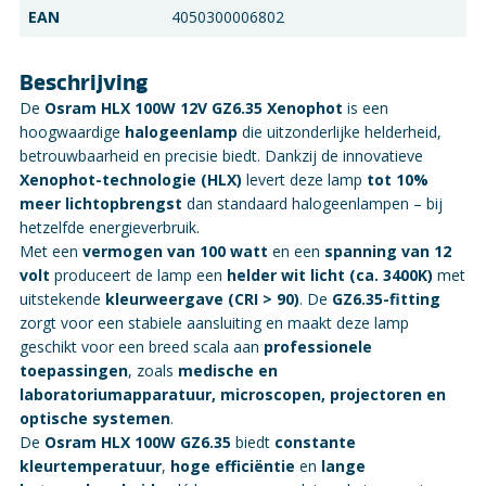
EAN
4050300006802
Beschrijving
De
Osram HLX 100W 12V GZ6.35 Xenophot
is een
hoogwaardige
halogeenlamp
die uitzonderlijke helderheid,
betrouwbaarheid en precisie biedt. Dankzij de innovatieve
Xenophot-technologie (HLX)
levert deze lamp
tot 10%
meer lichtopbrengst
dan standaard halogeenlampen – bij
hetzelfde energieverbruik.
Met een
vermogen van 100 watt
en een
spanning van 12
volt
produceert de lamp een
helder wit licht (ca. 3400K)
met
uitstekende
kleurweergave (CRI > 90)
. De
GZ6.35-fitting
zorgt voor een stabiele aansluiting en maakt deze lamp
geschikt voor een breed scala aan
professionele
toepassingen
, zoals
medische en
laboratoriumapparatuur, microscopen, projectoren en
optische systemen
.
De
Osram HLX 100W GZ6.35
biedt
constante
kleurtemperatuur
,
hoge efficiëntie
en
lange