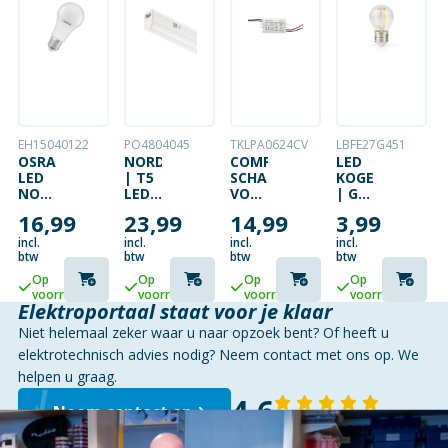
EH15040122
PO4804045
TKLPA0624CV
LBFE27G451
OSRAM
NORDLUX
COMPACTE
LED
LED
| T5
SCHAKELENDE
KOGELLAMP
NORMAALLAMP
LED
VOEDING
| G45
10W
BALK
24V –
| E27
16,99
23,99
14,99
3,99
E27
|
0.25A
| 2W
BEWEGINGSSENSOR
12W
– 6W
| 250
incl.
incl.
incl.
incl.
|
IP67
LM |
btw
btw
btw
btw
91CM
2700K
Op
Op
Op
Op
|
|
voorraad
voorraad
voorraad
voorraad
2700K
WARMWIT
Elektroportaal staat voor je klaar
|
Niet helemaal zeker waar u naar opzoek bent? Of heeft u
WARM
WIT
elektrotechnisch advies nodig? Neem contact met ons op. We
|
helpen u graag.
KEUKEN
4,6
ONDERBOUWARMATUUR
Neem contact op
|
143 reviews
KOPPELBAAR