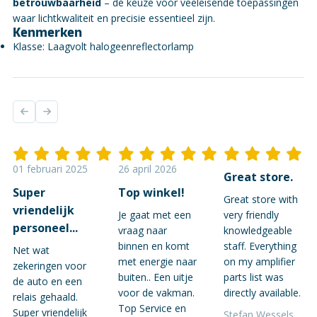
betrouwbaarheid
– dé keuze voor veeleisende toepassingen
waar lichtkwaliteit en precisie essentieel zijn.
Kenmerken
Klasse: Laagvolt halogeenreflectorlamp
01 februari 2025
26 april 2026
Great store.
Super
Top winkel!
Great store with
vriendelijk
Je gaat met een
very friendly
personeel...
vraag naar
knowledgeable
binnen en komt
staff. Everything
Net wat
met energie naar
on my amplifier
zekeringen voor
buiten.. Een uitje
parts list was
de auto en een
voor de vakman.
directly available.
relais gehaald.
Top Service en
Super vriendelijk
Stefan Wessels