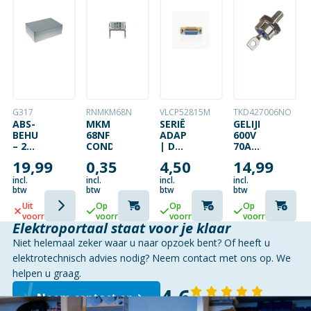
G317
RNMKM68N
VLCP52815M
TKD427006NO
ABS-
MKM
SERIËLE
GELIJKRICHTDI
BEHUIZING
68NF
ADAPTER
600V
– 222
CONDENSATOR
| D-
70A
X 146
SUB
KATHODE
19,99
0,35
4,50
14,99
X
15-
OP
55MM
PINS
SCHROEF
incl.
incl.
incl.
incl.
DONKERGRIJS
FEMALE
btw
btw
btw
btw
WATERBESTENDIG
– D-
Uit
Op
Op
Op
SUB
voorraad
voorraad
voorraad
voorraad
15-
Elektroportaal staat voor je klaar
PINS
Niet helemaal zeker waar u naar opzoek bent? Of heeft u
FEMALE
elektrotechnisch advies nodig? Neem contact met ons op. We
helpen u graag.
4,6
Neem contact op
143 reviews