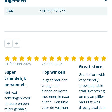
Algemeen
EAN
5410329379766
01 februari 2025
26 april 2026
Great store.
Super
Top winkel!
Great store with
vriendelijk
Je gaat met een
very friendly
personeel...
vraag naar
knowledgeable
binnen en komt
staff. Everything
Net wat
met energie naar
on my amplifier
zekeringen voor
buiten.. Een uitje
parts list was
de auto en een
voor de vakman.
directly available.
relais gehaald.