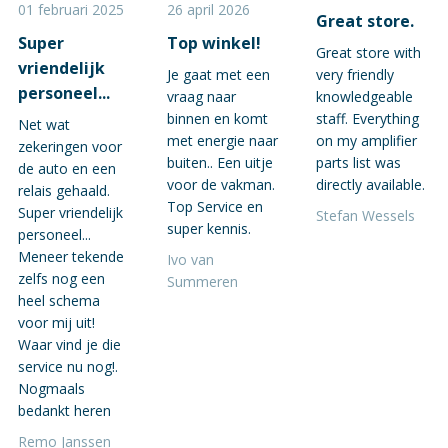
01 februari 2025
26 april 2026
Great store.
Super
Top winkel!
Great store with
vriendelijk
Je gaat met een
very friendly
personeel...
vraag naar
knowledgeable
binnen en komt
staff. Everything
Net wat
met energie naar
on my amplifier
zekeringen voor
buiten.. Een uitje
parts list was
de auto en een
voor de vakman.
directly available.
relais gehaald.
Top Service en
Super vriendelijk
Stefan Wessels
super kennis.
personeel...
Meneer tekende
Ivo van
zelfs nog een
Summeren
heel schema
voor mij uit!
Waar vind je die
service nu nog!.
Nogmaals
bedankt heren
Remo Janssen