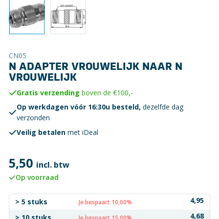
CN05
N ADAPTER VROUWELIJK NAAR N
VROUWELIJK
Gratis verzending
boven de €100,-
Op werkdagen vóór 16:30u besteld,
dezelfde dag
verzonden
Veilig betalen
met iDeal
5,50
incl. btw
Op voorraad
4,95
> 5 stuks
Je bespaart 10,00%
4,68
> 10 stuks
Je bespaart 15,00%