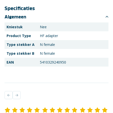
Specificaties
Algemeen
Kniestuk
Nee
Product Type
HF adapter
Type stekker A
N female
Type stekker B
N female
EAN
5410329240950