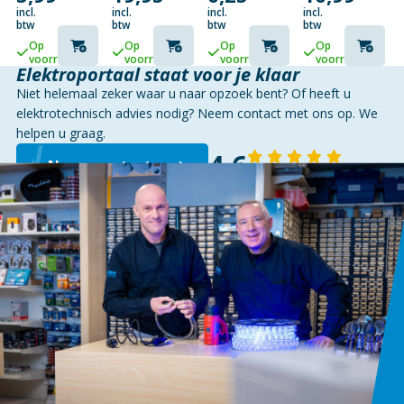
incl.
incl.
incl.
incl.
btw
btw
btw
btw
Op
Op
Op
Op
voorraad
voorraad
voorraad
voorraad
Elektroportaal staat voor je klaar
Niet helemaal zeker waar u naar opzoek bent? Of heeft u
elektrotechnisch advies nodig? Neem contact met ons op. We
helpen u graag.
4,6
Neem contact op
143 reviews