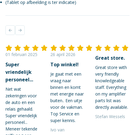
(Tablet op afbeelding is ter indicatie)
01 februari 2025
26 april 2026
Great store.
Super
Top winkel!
Great store with
vriendelijk
Je gaat met een
very friendly
personeel...
vraag naar
knowledgeable
binnen en komt
staff. Everything
Net wat
met energie naar
on my amplifier
zekeringen voor
buiten.. Een uitje
parts list was
de auto en een
voor de vakman.
directly available.
relais gehaald.
Top Service en
Super vriendelijk
Stefan Wessels
super kennis.
personeel...
Meneer tekende
Ivo van