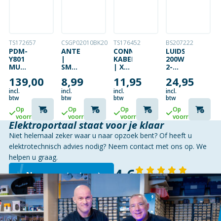
TS172657
CSGP02010BK20
TS176452
BS207222
PDM-
ANTENNEKABEL
CONNEX
LUIDSPREKERFI
Y801
|
KABEL
200W
MUSIC
SMA
| XLR
2-
MIXER
MALE
FEMALE
WAY
139,00
8,99
11,95
24,95
8-
|
– 6.3
PROF
KANAALS
SMA
MONO
incl.
incl.
incl.
incl.
BT/MP3
FEMALE
| 6
btw
btw
btw
btw
| 50
METER
Op
Op
Op
Op
OHM
voorraad
voorraad
voorraad
voorraad
| 2
Elektroportaal staat voor je klaar
METER
Niet helemaal zeker waar u naar opzoek bent? Of heeft u
elektrotechnisch advies nodig? Neem contact met ons op. We
helpen u graag.
4,6
Neem contact op
143 reviews