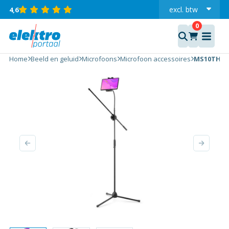
excl.
btw
4,6
incl.
MS10TH
FOLDABLE
MICROPHONE
STAND WITH
Home
Beeld en geluid
Microfoons
Microfoon accessoires
MS10TH F
BOOM &
TABLET
HOLDER
aantal