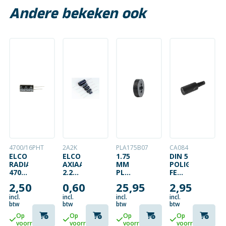
Andere bekeken ook
4700/16PHT
2A2K
PLA175B07
CA084
ELCO
ELCO
1.75
DIN 5
RADIAAL
AXIAAL
MM
POLIG
4700UF
2.2UF
PLA-
FEMALE
16VDC
63V
FILAMENT
180GR
2,50
0,60
25,95
2,95
–
PVC
ZWART
ZWART
incl.
incl.
incl.
incl.
– 750
btw
btw
btw
btw
G
Op
Op
Op
Op
voorraad
voorraad
voorraad
voorraad