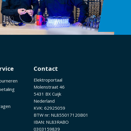
rvice
Contact
Elektroportaal
tourneren
Molenstraat 46
betaling
5431 BX Cuijk
Nederland
ragen
KVK: 62925059
BTW nr: NL855017120B01
IBAN: NL83RABO
0303159839