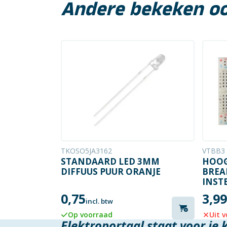
Andere bekeken o
TKOSO5JA3162
VTBB3
STANDAARD LED 3MM
HOO
DIFFUUS PUUR ORANJE
BREA
INST
0,75
3,99
incl. btw
Op voorraad
Uit 
Elektroportaal staat voor je 