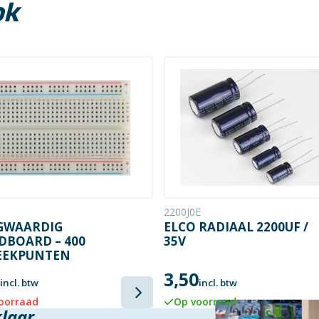
ok
2200J0E
GWAARDIG
ELCO RADIAAL 2200UF /
DBOARD – 400
35V
EEKPUNTEN
3,50
incl. btw
incl. btw
voorraad
Op voorraad
klaar