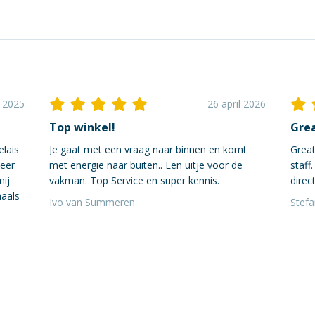
i 2025
26 april 2026
Top winkel!
Grea
elais
Je gaat met een vraag naar binnen en komt
Great
neer
met energie naar buiten.. Een uitje voor de
staff
mij
vakman. Top Service en super kennis.
direct
maals
Ivo van Summeren
Stef