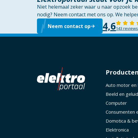
Niet helemaal zeker waar u naar opzoek ben
nodig? Neem contact met ons op. We helpen
4,6
Neem contact op
143 reviews
Producte
Auto motor en
Beeld en gelui
Computer
Consumenten e
Domotica & bev
Elektronica