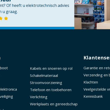
t? Of heeft u elektrotechnisch advies
 u graag.
n
Klantense
 boot
Garantie en re
Kabels en snoeren op rol
d
Verzending en 
Schakelmateriaal
Klachten
Stroomvoorziening
lektronica
Veelgestelde v
Telefoon en toebehoren
eiliging
Kennisbank
Verlichting
Werkplaats en gereedschap