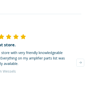
t store.
Ik ben dik tevred
 store with very friendly knowledgeable
Mijn online bestellin
. Everything on my amplifier parts list was
verzonden, super! De
ly available.
waren zeer zorgvuldi
verzendkosten waren 
an Wessels
Yvonne da Silva