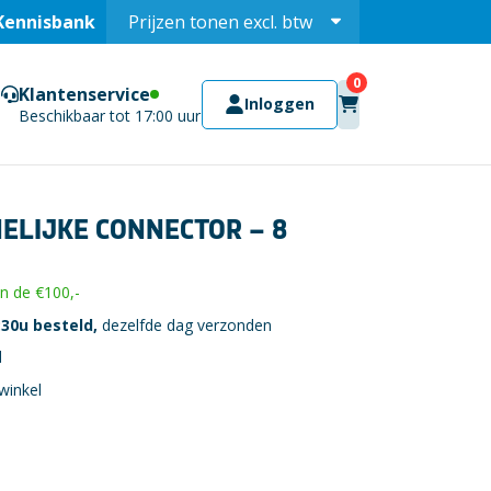
Kennisbank
Prijzen tonen
excl.
btw
Prijzen tonen
incl.
Klantenservice
Inloggen
Beschikbaar tot 17:00 uur
LIJKE CONNECTOR – 8
 de €100,-
30u besteld,
dezelfde dag verzonden
l
winkel