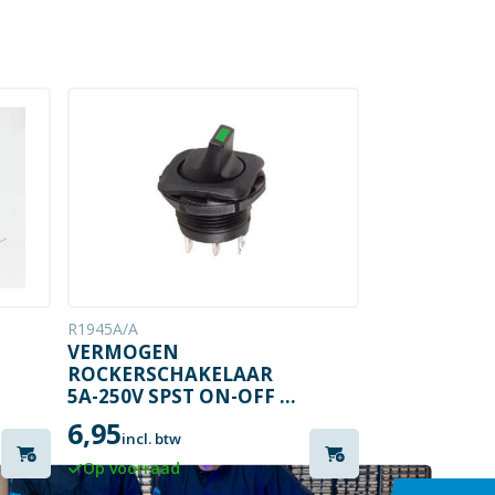
R1945A/A
VERMOGEN
ROCKERSCHAKELAAR
5A-250V SPST ON-OFF –
MET GROENE LED
6,95
incl. btw
Op voorraad