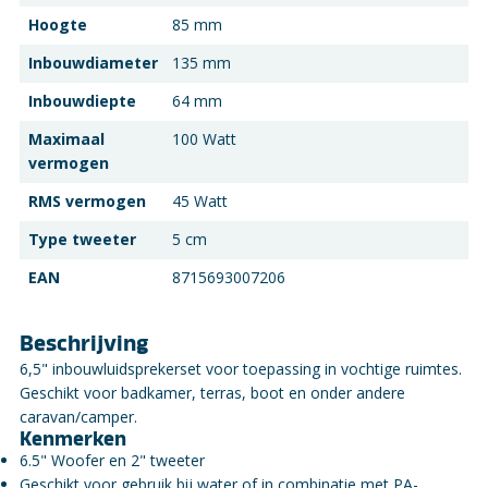
Hoogte
85 mm
Inbouwdiameter
135 mm
Inbouwdiepte
64 mm
Maximaal
100 Watt
vermogen
RMS vermogen
45 Watt
Type tweeter
5 cm
EAN
8715693007206
Beschrijving
6,5" inbouwluidsprekerset voor toepassing in vochtige ruimtes.
Geschikt voor badkamer, terras, boot en onder andere
caravan/camper.
Kenmerken
6.5" Woofer en 2" tweeter
Geschikt voor gebruik bij water of in combinatie met PA-