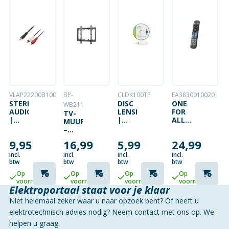
VLAP22200B100
BP-
CLDK100TP
EA3830010020
STEREO
DISC
ONE
WB211
AUDIOKABEL
LENSREINIGER
FOR
TV-
|
|
ALL
MUURBEUGEL
3.5MM
REINIGINGSSCHIJF
BIG
–
MALE
| 20
BUTTON
23″-42″
9,95
16,99
5,99
24,99
– 2X
ML |
UNIVERSELE
(58-
RCA
CD
TV
107CM)
incl.
incl.
incl.
incl.
MALE
SPELER
AFSTANDSBEDI
–
btw
btw
btw
btw
| 10
MAX.
Op
Op
Op
Op
METER
35KG
voorraad
voorraad
voorraad
voorraad
–
Elektroportaal staat voor je klaar
VAST
Niet helemaal zeker waar u naar opzoek bent? Of heeft u
elektrotechnisch advies nodig? Neem contact met ons op. We
helpen u graag.