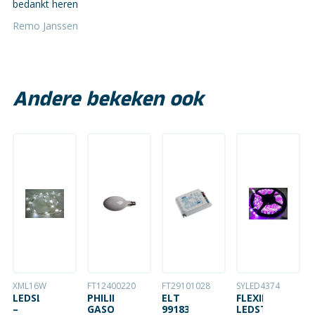
bedankt heren
Remo Janssen
Andere bekeken ook
XML16W
FT12400220
FT29101028
SYLED4374
LEDSLINGER
PHILIPS
ELT
FLEXIBELE
–
GASONTLADINGSLAMP
9918311
LEDSTRIP