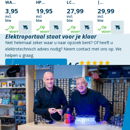
WARM
HPL-
LCM
|
WIT
N
UNIVERSELE
RGB
3,95
19,95
27,99
29,99
– 30
80W
LED-
EN
LEDS
E27
DRIVER
KOUDWIT
incl.
incl.
incl.
incl.
–
| 300
btw
btw
btw
btw
350MA/1050MA
LED’S
Op
Op
Op
Op
42W
| 5M
voorraad
voorraad
voorraad
voorraad
MAX.
| 12V
Elektroportaal staat voor je klaar
|
Niet helemaal zeker waar u naar opzoek bent? Of heeft u
IP44
elektrotechnisch advies nodig? Neem contact met ons op. We
helpen u graag.
4,6
Neem contact op
143 reviews