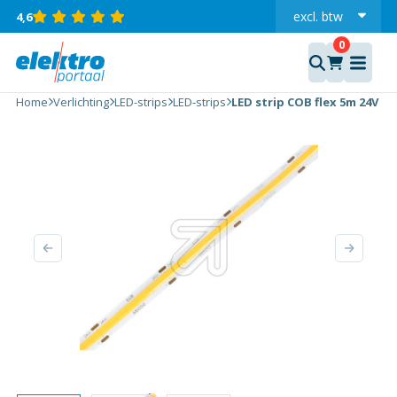
LED
excl.
btw
4,6
strip
incl.
COB
flex 5m
24V
IP22
Home
Verlichting
LED-strips
LED-strips
LED strip COB flex 5m 24V IP
neutraal
wit
3000K
per
meter
aantal