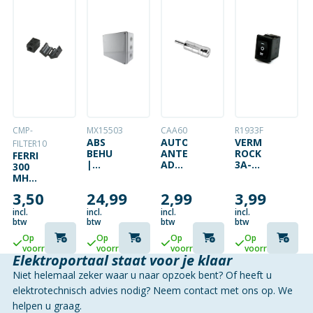
CMP-
MX15503
CAA60
R1933F
ABS
AUTO
VERMOGEN
FILTER10
BEHUIZING
ANTENNE
ROCKERSCHAKE
FERRIETFILTER
|
ADAPTER
3A-
300
WIT
– ISO
250V
MHZ
| 12
FEMALE
SPDT
VOOR
3,50
24,99
2,99
3,99
INVOEREN
(KORT)
ON-
KABELDIAMETERS
| 300
NAAR
OFF-
TOT
incl.
incl.
incl.
incl.
X 250
DIN
ON
10
btw
btw
btw
btw
X 120
MALE
MM
Op
Op
Op
Op
MM |
(LANG)
ZWART
voorraad
voorraad
voorraad
voorraad
IP65
Elektroportaal staat voor je klaar
Niet helemaal zeker waar u naar opzoek bent? Of heeft u
elektrotechnisch advies nodig? Neem contact met ons op. We
helpen u graag.