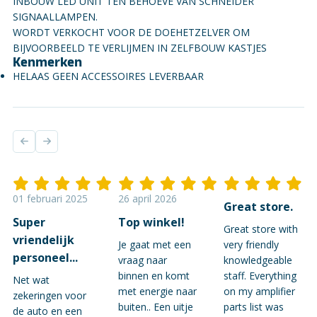
INBOUW LED UNIT TEN BEHOEVE VAN SCHNEIDER
SIGNAALLAMPEN.
WORDT VERKOCHT VOOR DE DOEHETZELVER OM
BIJVOORBEELD TE VERLIJMEN IN ZELFBOUW KASTJES
Kenmerken
HELAAS GEEN ACCESSOIRES LEVERBAAR
01 februari 2025
26 april 2026
Great store.
Super
Top winkel!
Great store with
vriendelijk
Je gaat met een
very friendly
personeel...
vraag naar
knowledgeable
binnen en komt
staff. Everything
Net wat
met energie naar
on my amplifier
zekeringen voor
buiten.. Een uitje
parts list was
de auto en een