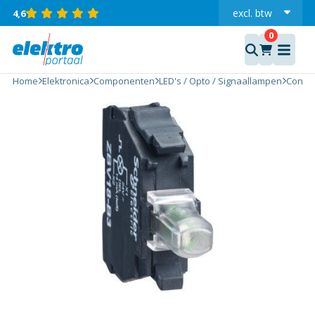
excl.
btw
4,6
incl.
LED
SIGNAALLAMP
Home
Elektronica
Componenten
LED's / Opto / Signaallampen
Contro
GROEN 230V
aantal