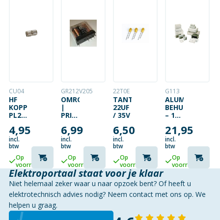
CU04
GR212V205
22T0E
G113
HF
OMRON
TANTAALCONDENSATOR
ALUMINIUM
KOPPELSTUK
|
22UF
BEHUIZING
PL259
PRINTRELAIS
/ 35V
– 115
MALE
|
X 90
4,95
6,99
6,50
21,95
–
GR2
X
PL259
| 2 X
55MM
incl.
incl.
incl.
incl.
MALE
WISSEL
WATERDICHT
btw
btw
btw
btw
|
Op
Op
Op
Op
12VDC
voorraad
voorraad
voorraad
voorraad
| 5A
Elektroportaal staat voor je klaar
Niet helemaal zeker waar u naar opzoek bent? Of heeft u
elektrotechnisch advies nodig? Neem contact met ons op. We
helpen u graag.