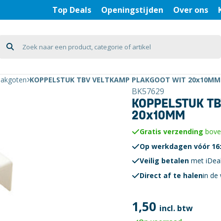
Top Deals
Openingstijden
Over ons
lakgoten
KOPPELSTUK TBV VELTKAMP PLAKGOOT WIT 20x10MM
BK57629
KOPPELSTUK TB
20x10MM
Gratis verzending
boven
Op werkdagen vóór 16:
Veilig betalen
met iDea
Direct af te halen
in de 
1,50
incl. btw