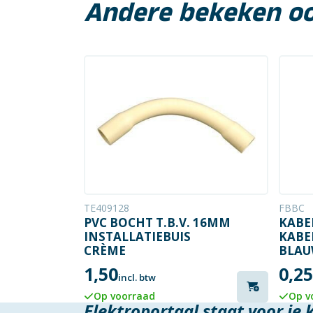
Andere bekeken o
TE409128
FBBC
PVC BOCHT T.B.V. 16MM
KABE
INSTALLATIEBUIS
KABE
CRÈME
BLAU
1,50
0,25
incl. btw
Op voorraad
Op v
Elektroportaal staat voor je 