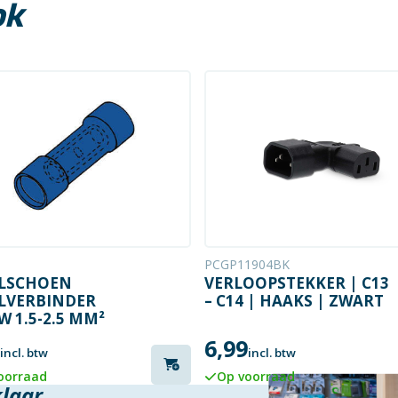
ok
PCGP11904BK
LSCHOEN
VERLOOPSTEKKER | C13
LVERBINDER
– C14 | HAAKS | ZWART
W 1.5-2.5 MM²
6,99
incl. btw
incl. btw
oorraad
Op voorraad
klaar