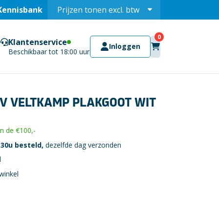
Kennisbank
Prijzen tonen
excl.
btw
Prijzen tonen
incl.
Klantenservice
Inloggen
Beschikbaar tot 18:00 uur
V VELTKAMP PLAKGOOT WIT
 de €100,-
30u besteld,
dezelfde dag verzonden
l
winkel