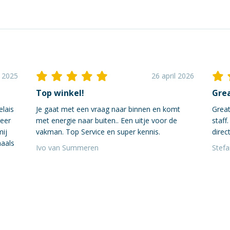
i 2025
26 april 2026
Top winkel!
Grea
elais
Je gaat met een vraag naar binnen en komt
Great
neer
met energie naar buiten.. Een uitje voor de
staff
mij
vakman. Top Service en super kennis.
direct
maals
Ivo van Summeren
Stef