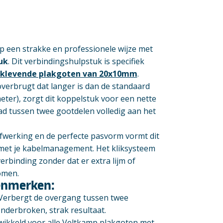
p een strakke en professionele wijze met
uk
. Dit verbindingshulpstuk is specifiek
fklevende plakgoten van 20x10mm
.
overbrugt dat langer is dan de standaard
eter), zorgt dit koppelstuk voor een nette
d tussen twee gootdelen volledig aan het
afwerking en de perfecte pasvorm vormt dit
met je kabelmanagement. Het kliksysteem
erbinding zonder dat er extra lijm of
omen.
kenmerken:
erbergt de overgang tussen twee
derbroken, strak resultaat.
wikkeld voor alle Veltkamp plakgoten met