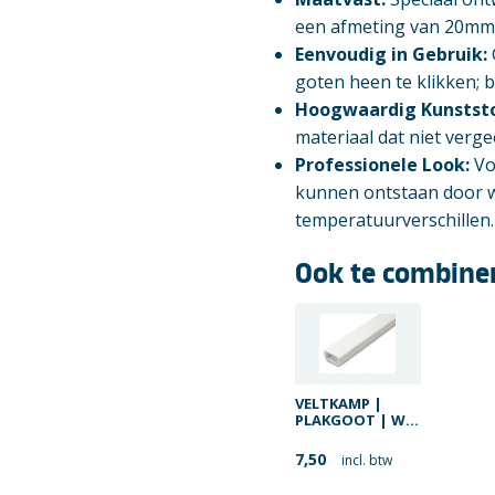
een afmeting van 20mm
Eenvoudig in Gebruik:
goten heen te klikken; b
Hoogwaardig Kunststo
materiaal dat niet verge
Professionele Look:
Vo
kunnen ontstaan door w
temperatuurverschillen.
Ook te combine
VELTKAMP |
PLAKGOOT | WIT
| 10/15MM x
20MM | 2 METER
7,50
incl. btw