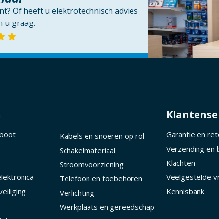
t? Of heeft u elektrotechnisch advies
 u graag.
n
Klantense
 boot
Garantie en re
Kabels en snoeren op rol
d
Verzending en 
Schakelmateriaal
Klachten
Stroomvoorziening
lektronica
Veelgestelde v
Telefoon en toebehoren
eiliging
Kennisbank
Verlichting
Werkplaats en gereedschap