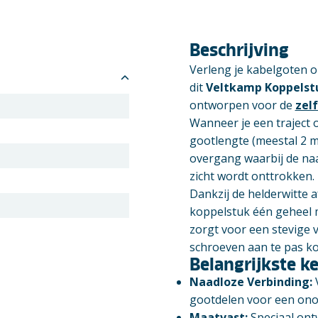
Beschrijving
Verleng je kabelgoten o
dit
Veltkamp Koppelst
ontworpen voor de
zel
Wanneer je een traject 
gootlengte (meestal 2 m
overgang waarbij de naa
zicht wordt onttrokken.
Dankzij de helderwitte 
koppelstuk één geheel 
zorgt voor een stevige v
schroeven aan te pas k
Belangrijkste 
Naadloze Verbinding:
V
gootdelen voor een onon
Maatvast:
Speciaal ont