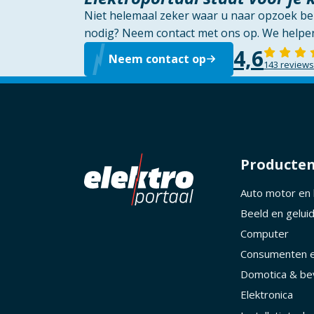
Niet helemaal zeker waar u naar opzoek ben
nodig? Neem contact met ons op. We helpen
4,6
Neem contact op
143 reviews
Producte
Auto motor en
Beeld en gelui
Computer
Consumenten e
Domotica & bev
Elektronica