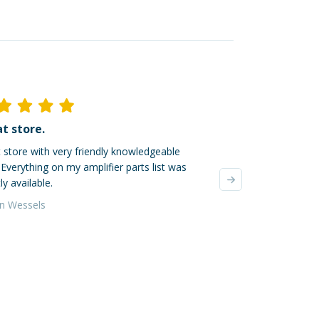
t store.
Ik ben dik tevred
 store with very friendly knowledgeable
Mijn online bestellin
. Everything on my amplifier parts list was
verzonden, super! De
ly available.
waren zeer zorgvuldi
verzendkosten waren 
an Wessels
Yvonne da Silva