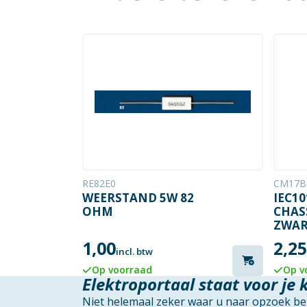
RE82E0
CM17B
WEERSTAND 5W 82
IEC1
OHM
CHAS
ZWA
1,00
2,25
incl. btw
Op voorraad
Op v
Elektroportaal staat voor je 
Niet helemaal zeker waar u naar opzoek ben