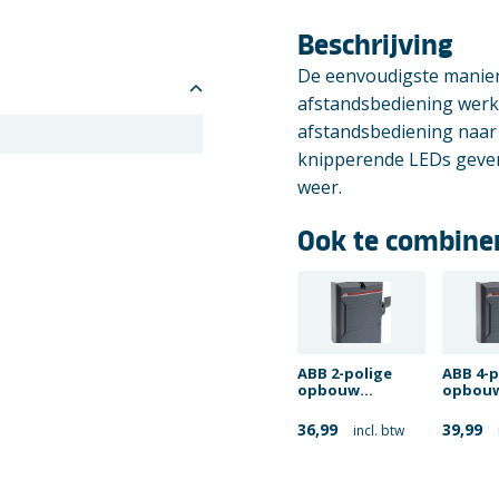
Beschrijving
De eenvoudigste manier
afstandsbediening werkt
afstandsbediening naar 
knipperende LEDs geven
weer.
Ook te combine
ABB 2-polige
ABB 4-p
opbouw
opbou
werkschakelaar
werksc
25A
25A
36,99
39,99
incl. btw