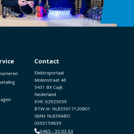
rvice
Contact
Elektroportaal
tourneren
Molenstraat 46
betaling
5431 BX Cuijk
Nederland
ragen
KVK: 62925059
BTW nr: NL855017120B01
IBAN: NL83RABO
0303159839
0485 - 35 03 63