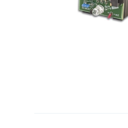
Elektronica
Installatietechniek
Kabels en snoeren op
rol
Schakelmateriaal
Stroomvoorziening
Telefoon en
toebehoren
Verlichting
Werkplaats en
gereedschap