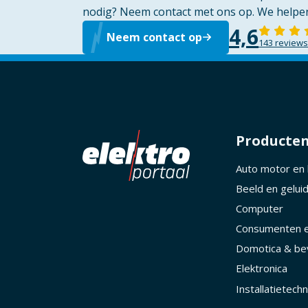
nodig? Neem contact met ons op. We helpen
4,6
Neem contact op
143 reviews
Producte
Auto motor en
Beeld en gelui
Computer
Consumenten e
Domotica & bev
Elektronica
Installatietechn