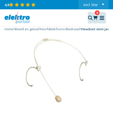
excl.
btw
4,6
incl.
Headset
mini
Home
Beeld en geluid
Hoofdtelefoons
Bedraad
Headset mini jack 
jack
luxe
aantal