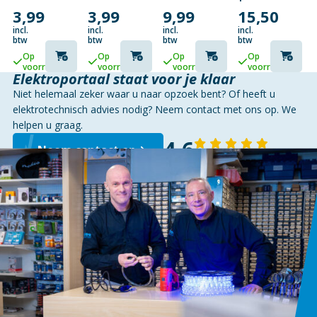
VOOR
GRIJS
3.5MM
3,99
3,99
9,99
15,50
BTV01
STEREO
CAI-
–
incl.
incl.
incl.
incl.
EINDDOOS
2×6.3MM
btw
btw
btw
btw
MONO
Op
Op
Op
Op
| 3
voorraad
voorraad
voorraad
voorraad
METER
Elektroportaal staat voor je klaar
Niet helemaal zeker waar u naar opzoek bent? Of heeft u
elektrotechnisch advies nodig? Neem contact met ons op. We
helpen u graag.
4,6
Neem contact op
143 reviews