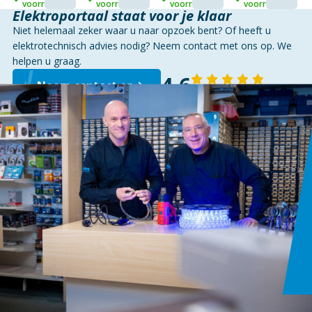
V1/D1
LAMP
voorraad
voorraad
voorraad
voorraad
|
Elektroportaal staat voor je klaar
MAT
Niet helemaal zeker waar u naar opzoek bent? Of heeft u
ZWART
elektrotechnisch advies nodig? Neem contact met ons op. We
helpen u graag.
4,6
Neem contact op
143 reviews