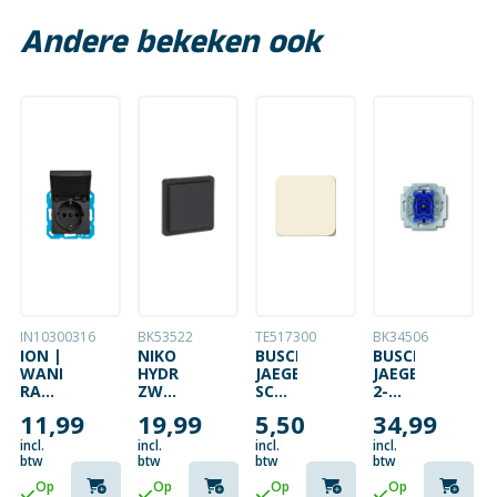
Andere bekeken ook
IN10300316
BK53522
TE517300
BK34506
ION |
NIKO
BUSCH-
BUSCH-
WANDCONTACTDOOS
HYDRO
JAEGER
JAEGER
RANDAARDE
ZWART
SCHAKELWIP
2-
|
DUBBELPOLIGE
1-
POLIGE
11,99
19,99
5,50
34,99
KLAPDEKSEL
SCHAKELAAR
VOUDIG
SCHAKELAAR
|
SPUITWATERDICHT
SI
INBOUW
incl.
incl.
incl.
incl.
KINDERBEVEILIGING
CRÈME
+
btw
btw
btw
btw
|
CONTROLE
Op
Op
Op
Op