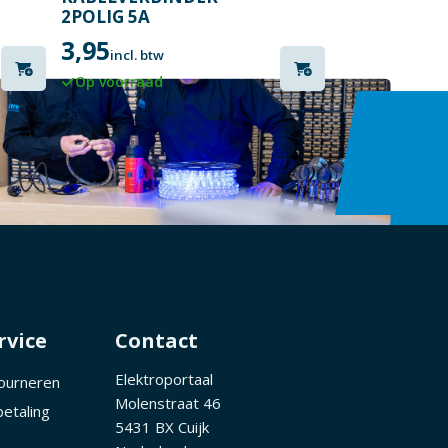
2POLIG 5A
3,95
incl. btw
Op voorraad
rvice
Contact
Elektroportaal
tourneren
Molenstraat 46
betaling
5431 BX Cuijk