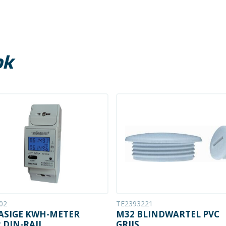
ok
02
TE2393221
ASIGE KWH-METER
M32 BLINDWARTEL PVC
 DIN-RAIL
GRIJS