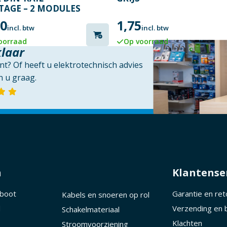
AGE – 2 MODULES
00
1,75
incl. btw
incl. btw
oorraad
Op voorraad
klaar
t? Of heeft u elektrotechnisch advies
 u graag.
n
Klantense
 boot
Garantie en re
Kabels en snoeren op rol
d
Verzending en 
Schakelmateriaal
Klachten
Stroomvoorziening