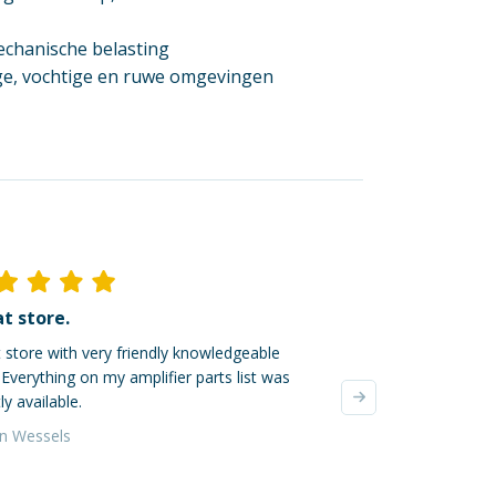
chanische belasting
roge, vochtige en ruwe omgevingen
t store.
Ik ben dik tevred
 store with very friendly knowledgeable
Mijn online bestellin
. Everything on my amplifier parts list was
verzonden, super! De
ly available.
waren zeer zorgvuldi
verzendkosten waren 
an Wessels
Yvonne da Silva