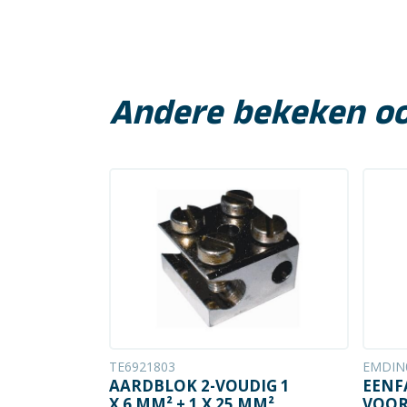
Andere bekeken o
TE6921803
EMDIN
AARDBLOK 2-VOUDIG 1
EENF
X 6 MM² + 1 X 25 MM²
VOOR