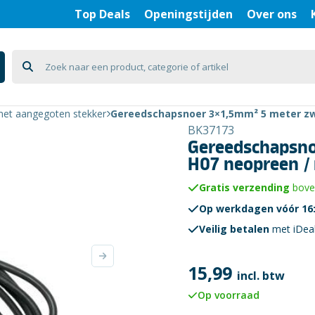
Top Deals
Openingstijden
Over ons
met aangegoten stekker
Gereedschapsnoer 3×1,5mm² 5 meter zw
BK37173
Gereedschapsno
H07 neopreen /
Gratis verzending
boven
Op werkdagen vóór 16:
Veilig betalen
met iDea
15,99
incl. btw
Op voorraad