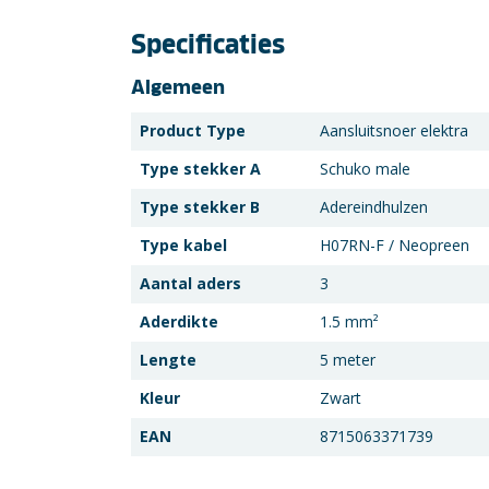
Specificaties
Algemeen
Product Type
Aansluitsnoer elektra
Type stekker A
Schuko male
Type stekker B
Adereindhulzen
Type kabel
H07RN-F / Neopreen
Aantal aders
3
Aderdikte
1.5 mm²
Lengte
5 meter
Kleur
Zwart
EAN
8715063371739