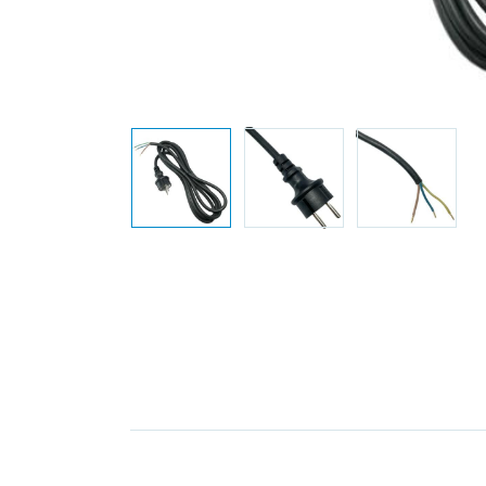
Elektronica
Installatietechniek
Kabels en snoeren op
rol
Schakelmateriaal
Stroomvoorziening
Telefoon en
toebehoren
Verlichting
Werkplaats en
gereedschap