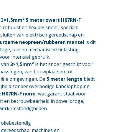
 3×1,5mm² 5 meter zwart H07RN-F
n robuust en flexibel snoer, speciaal
sluiten van elektrisch gereedschap en
urzame neopreen/rubberen mantel
is dit
tage, olie en mechanische belasting,
voor intensief gebruik.
 van
3×1,5mm²
is het snoer geschikt voor
epassingen, van bouwplaatsen tot
riële omgevingen. De
5 meter lengte
biedt
jheid zonder overbodige kabelophoping.
e
H07RN-F norm
, wat garant staat voor
iteit en betrouwbaarheid in zowel droge,
 werkomstandigheden.
n oliebestendig
h gereedschap, machines en