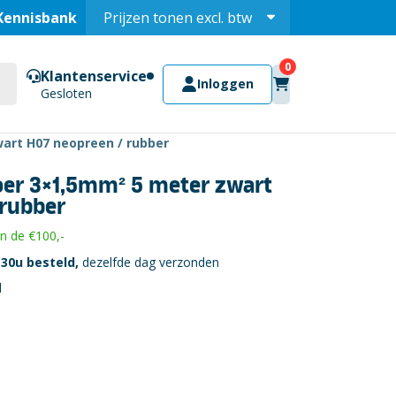
Kennisbank
Prijzen tonen
excl.
btw
Prijzen tonen
incl.
Klantenservice
Inloggen
Gesloten
art H07 neopreen / rubber
er 3×1,5mm² 5 meter zwart
 rubber
 de €100,-
30u besteld,
dezelfde dag verzonden
l