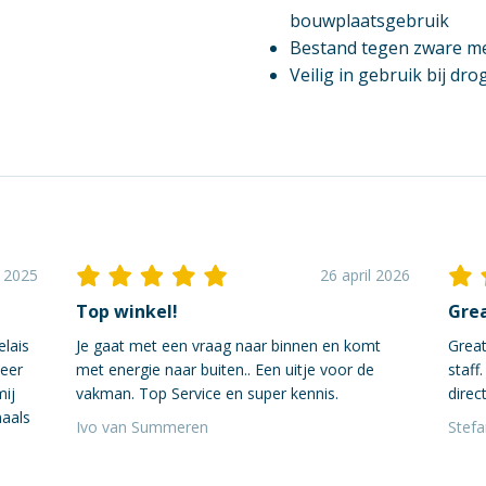
bouwplaatsgebruik
Bestand tegen zware me
Veilig in gebruik bij d
i 2025
26 april 2026
Top winkel!
Grea
elais
Je gaat met een vraag naar binnen en komt
Great
neer
met energie naar buiten.. Een uitje voor de
staff
mij
vakman. Top Service en super kennis.
direct
maals
Ivo van Summeren
Stef