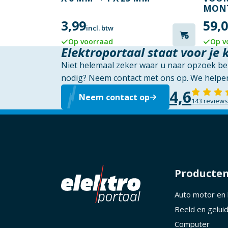
MONT
3,99
59,
incl. btw
Op voorraad
Op v
Elektroportaal staat voor je 
Niet helemaal zeker waar u naar opzoek ben
nodig? Neem contact met ons op. We helpen
4,6
Neem contact op
143 reviews
Producte
Auto motor en
Beeld en gelui
Computer