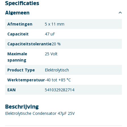
Specificaties
Algemeen
Afmetingen
5 x 11 mm
Capaciteit
47 uF
Capaciteitstolerantie
20 %
Maximale
25 Volt
spanning
Product Type
Elektrolytisch
Werktemperatuur
-40 tot +85 °C
EAN
5410329282714
Beschrijving
Elektrolytische Condensator 47µF 25V