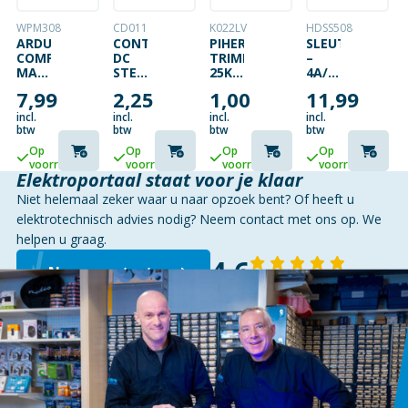
WPM308
CD011
K022LV
HDSS508
ARDUINO
CONTRA
PIHER
SLEUTELSCHAK
COMPATIBELE
DC
TRIMMER
–
MAGNETISCHE
STEKKER
25K
4A/125VAC
MINI
|
(LARGE
AAN-
7,99
2,25
1,00
11,99
REED
5.5MM
–
UIT
MODULE
X
VERT
19MM
incl.
incl.
incl.
incl.
(2
2.5MM
–
MET
btw
btw
btw
btw
ST.)
| LC
FOR
SLEUTEL
Op
Op
Op
Op
VOEDINGSPLUG
SPINDLE)
7325
voorraad
voorraad
voorraad
voorraad
Elektroportaal staat voor je klaar
Niet helemaal zeker waar u naar opzoek bent? Of heeft u
elektrotechnisch advies nodig? Neem contact met ons op. We
helpen u graag.
4,6
Neem contact op
143 reviews