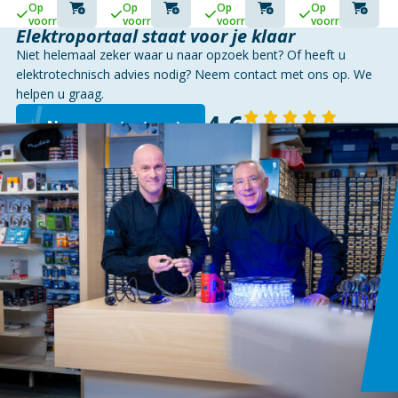
Op
Op
Op
Op
voorraad
voorraad
voorraad
voorraad
Elektroportaal staat voor je klaar
Niet helemaal zeker waar u naar opzoek bent? Of heeft u
elektrotechnisch advies nodig? Neem contact met ons op. We
helpen u graag.
4,6
Neem contact op
143 reviews