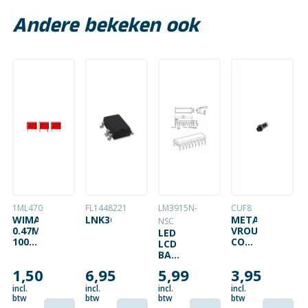
Andere bekeken ook
1ML470
FL1448221
LM3915N-
CUF8
WIMA
LNK304GN
METALEN
NSC
0.47ΜF
VROUWELIJKE
LED
100V
CONNECTOR
LCD
10MM
– 8
BAR
PENNEN
DRIVER
1,50
6,95
5,99
3,95
CONTROL
incl.
incl.
incl.
incl.
btw
btw
btw
btw