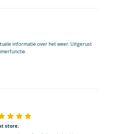
uele informatie over het weer. Uitgerust
merfunctie.
t store.
Ik ben dik tevred