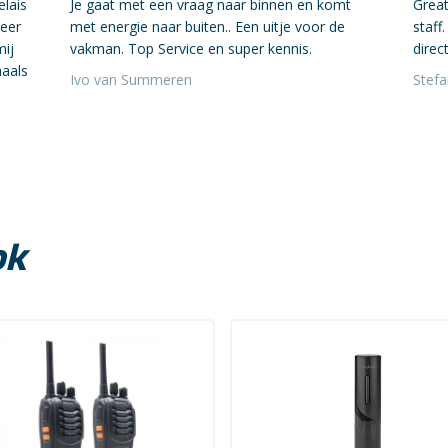
elais
Je gaat met een vraag naar binnen en komt
Great
neer
met energie naar buiten.. Een uitje voor de
staff
mij
vakman. Top Service en super kennis.
direct
maals
Ivo van Summeren
Stef
ok