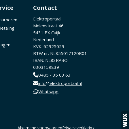
rvice
Contact
Elektroportaal
tourneren
Molenstraat 46
betaling
5431 BX Cuijk
Nederland
ragen
KVK: 62925059
BTW nr: NL855017120B01
IBAN: NL83RABO
0303159839
0485 - 35 03 63
info@elektroportaal.nl
Whatsapp
Algemene voorwaarden
Privacy verklaring