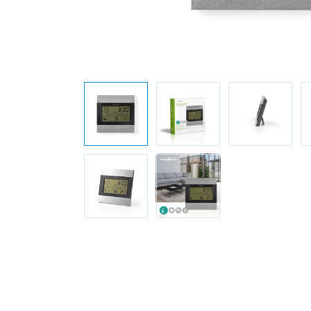
Elektronica
Installatietechniek
Kabels en snoeren op
rol
Schakelmateriaal
Stroomvoorziening
Telefoon en
toebehoren
Verlichting
Werkplaats en
gereedschap