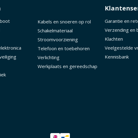
n
Klantense
 boot
Garantie en re
Kabels en snoeren op rol
d
Verzending en 
Schakelmateriaal
Klachten
Stroomvoorziening
lektronica
Veelgestelde v
Telefoon en toebehoren
eiliging
Kennisbank
Verlichting
Werkplaats en gereedschap
iek