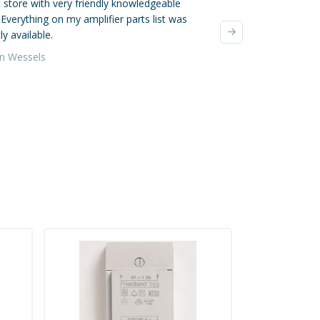
 store with very friendly knowledgeable
Mijn online bestellin
. Everything on my amplifier parts list was
verzonden, super! De
ly available.
waren zeer zorgvuldi
verzendkosten waren 
an Wessels
Yvonne da Silva