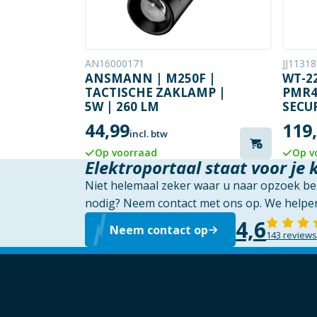
AN16000171
JJ1131
ANSMANN | M250F |
WT-2
TACTISCHE ZAKLAMP |
PMR4
5W | 260 LM
SECUR
44,99
119
incl. btw
Op voorraad
Op v
Elektroportaal staat voor je 
Niet helemaal zeker waar u naar opzoek ben
nodig? Neem contact met ons op. We helpen
4,6
Neem contact op
143 reviews