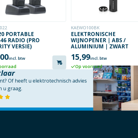
8022
KAEWO100BK
20 PORTABLE
ELEKTRONISCHE
46 RADIO (PRO
WIJNOPENER | ABS /
ITY VERSIE)
ALUMINIUM | ZWART
,00
15,99
incl. btw
incl. btw
oorraad
Op voorraad
klaar
t? Of heeft u elektrotechnisch advies
 u graag.