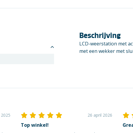
Beschrijving
LCD-weerstation met act
met een wekker met slui
i 2025
26 april 2026
Top winkel!
Grea