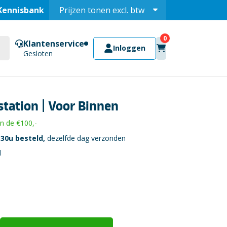
Kennisbank
Prijzen tonen
excl.
btw
Prijzen tonen
incl.
Klantenservice
Inloggen
Gesloten
tation | Voor Binnen
 de €100,-
30u besteld,
dezelfde dag verzonden
l