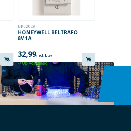
BK62029
HONEYWELL BELTRAFO
8V 1A
32,99
incl. btw
Op voorraad