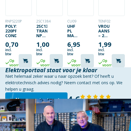
RNPS220P
2SC1384
CU09
TENF02
POLYSTYREEN
2SC1384
UHF
VROUWELIJKE
220PF
TRANSISTOR
PL
AANSLUITKLEM
CONDENSATOR
NPN
MALE
– 2
50V
NAAR
POLEN
0,70
1,00
6,95
1,99
0.1A
F
FEMALE
incl.
incl.
incl.
incl.
ADAPTER
btw
btw
btw
btw
Op
Op
Op
Op
voorraad
voorraad
voorraad
voorraad
Elektroportaal staat voor je klaar
Niet helemaal zeker waar u naar opzoek bent? Of heeft u
elektrotechnisch advies nodig? Neem contact met ons op. We
helpen u graag.
4,6
Neem contact op
143 reviews