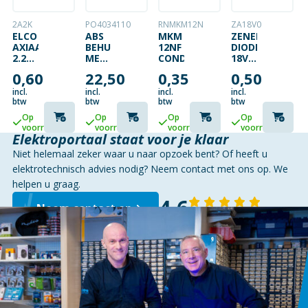
2A2K
PO4034110
RNMKM12N
ZA18V0
ELCO
ABS
MKM
ZENER
AXIAAL
BEHUIZING
12NF
DIODE
2.2UF
MET
CONDENSATOR
18V –
63V
12
500MW
0,60
22,50
0,35
0,50
INVOEREN
255X200X80MM
incl.
incl.
incl.
incl.
btw
btw
btw
btw
Op
Op
Op
Op
voorraad
voorraad
voorraad
voorraad
Elektroportaal staat voor je klaar
Niet helemaal zeker waar u naar opzoek bent? Of heeft u
elektrotechnisch advies nodig? Neem contact met ons op. We
helpen u graag.
4,6
Neem contact op
143 reviews