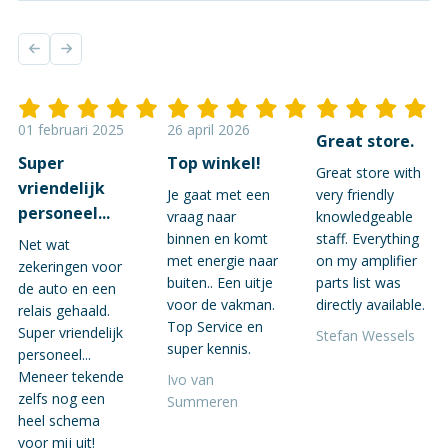
01 februari 2025
26 april 2026
Great store.
Super
Top winkel!
Great store with
vriendelijk
Je gaat met een
very friendly
personeel...
vraag naar
knowledgeable
binnen en komt
staff. Everything
Net wat
met energie naar
on my amplifier
zekeringen voor
buiten.. Een uitje
parts list was
de auto en een
voor de vakman.
directly available.
relais gehaald.
Top Service en
Super vriendelijk
Stefan Wessels
super kennis.
personeel...
Meneer tekende
Ivo van
zelfs nog een
Summeren
heel schema
voor mij uit!