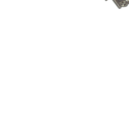
Elektronica
Installatietechniek
Kabels en snoeren op
rol
Schakelmateriaal
Stroomvoorziening
Telefoon en
toebehoren
Verlichting
Werkplaats en
gereedschap