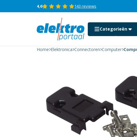
4,6
143 reviews
Categorieën
Computer
Plug D-
Sub 25-
Home
Elektronica
Connectoren
Computer
Compu
Pins
Hood
Auto motor en boot
Zwart
aantal
Beeld en geluid
Computer
Consumenten
elektronica
Domotica &
beveiliging