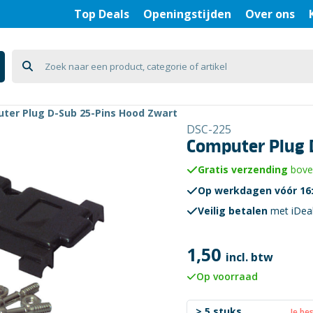
Top Deals
Openingstijden
Over ons
ter Plug D-Sub 25-Pins Hood Zwart
DSC-225
Computer Plug 
Gratis verzending
boven
Op werkdagen vóór 16:
Veilig betalen
met iDea
1,50
incl. btw
Op voorraad
> 5 stuks
Je be