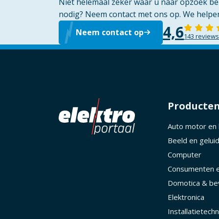
Niet helemaal zeker waar u naar opzoek ben
nodig? Neem contact met ons op. We helpen
4,6
Neem contact op
143 reviews
Producte
Auto motor en
Beeld en gelui
Computer
Consumenten e
Domotica & bev
Elektronica
Installatietechn