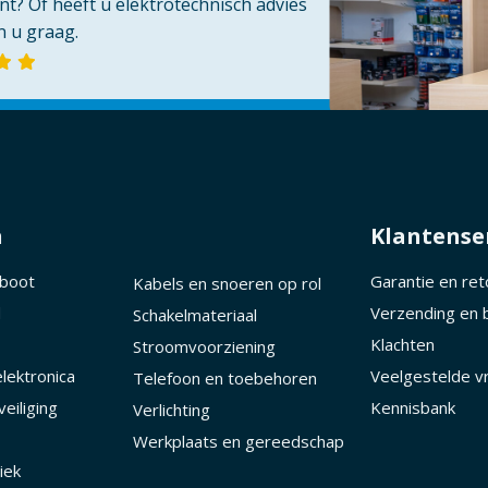
t? Of heeft u elektrotechnisch advies
 u graag.
n
Klantense
 boot
Garantie en re
Kabels en snoeren op rol
d
Verzending en 
Schakelmateriaal
Klachten
Stroomvoorziening
lektronica
Veelgestelde v
Telefoon en toebehoren
eiliging
Kennisbank
Verlichting
Werkplaats en gereedschap
iek