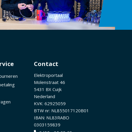
rvice
Contact
Elektroportaal
tourneren
Molenstraat 46
betaling
5431 BX Cuijk
Nederland
ragen
KVK: 62925059
BTW nr: NL855017120B01
IBAN: NL83RABO
0303159839