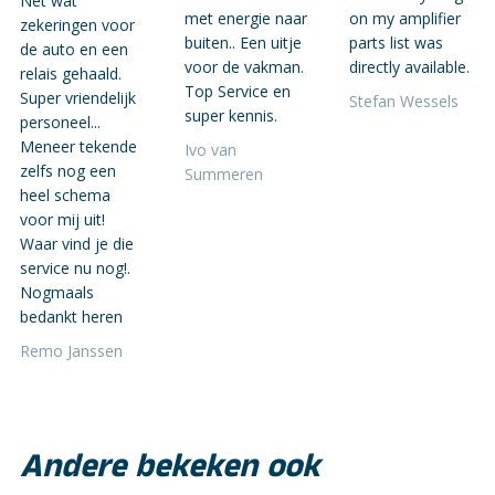
Net wat
met energie naar
on my amplifier
zekeringen voor
buiten.. Een uitje
parts list was
de auto en een
voor de vakman.
directly available.
relais gehaald.
Top Service en
Super vriendelijk
Stefan Wessels
super kennis.
personeel...
Meneer tekende
Ivo van
zelfs nog een
Summeren
heel schema
voor mij uit!
Waar vind je die
service nu nog!.
Nogmaals
bedankt heren
Remo Janssen
Andere bekeken ook