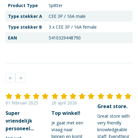
Product Type
Splitter
Type stekker A
CEE 3P / 16A male
Type stekker B
3 x CEE 3P / 16A female
EAN
5410329448790
01 februari 2025
26 april 2026
Great store.
Super
Top winkel!
Great store with
vriendelijk
Je gaat met een
very friendly
personeel...
vraag naar
knowledgeable
binnen en komt
staff. Everything