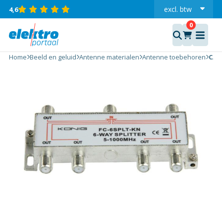
excl.
btw
4,6
incl.
CATV-
Splitter 10
dB / 5-
Home
Beeld en geluid
Antenne materialen
Antenne toebehoren
CATV
1000 MHz
- 6
Uitgangen
aantal