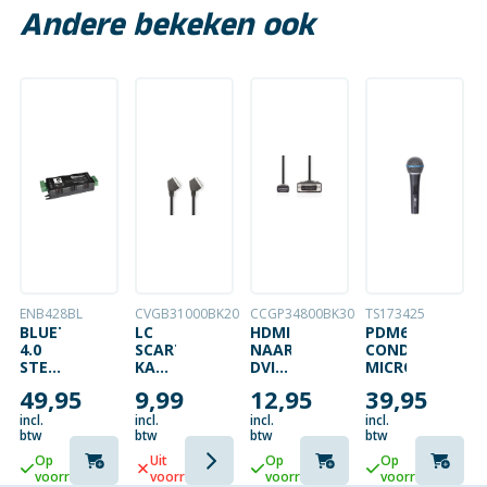
Andere bekeken ook
ENB428BL
CVGB31000BK20
CCGP34800BK30
TS173425
BLUETOOTH
LC
HDMI
PDM660
4.0
SCART-
NAAR
CONDENSATOR
STEREO
KABEL
DVI-
MICROFOON
AMPLIFIER
|
D
49,95
9,99
12,95
39,95
4X15W
MALE
KABEL
MET
–
|
incl.
incl.
incl.
incl.
AUX
MALE
1080P
btw
btw
btw
btw
INPUT
| 2
| 3
Op
Uit
Op
Op
METER
METER
voorraad
voorraad
voorraad
voorraad