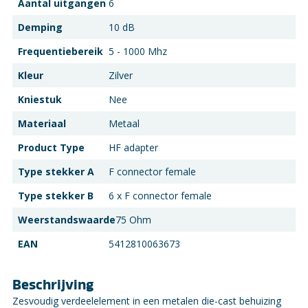
Aantal uitgangen
6
Demping
10 dB
Frequentiebereik
5 - 1000 Mhz
Kleur
Zilver
Kniestuk
Nee
Materiaal
Metaal
Product Type
HF adapter
Type stekker A
F connector female
Type stekker B
6 x F connector female
Weerstandswaarde
75 Ohm
EAN
5412810063673
Beschrijving
Zesvoudig verdeelelement in een metalen die-cast behuizing