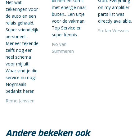
binnen en komt
staff. Everything
Net wat
met energie naar
on my amplifier
zekeringen voor
buiten.. Een uitje
parts list was
de auto en een
voor de vakman.
directly available.
relais gehaald.
Top Service en
Super vriendelijk
Stefan Wessels
super kennis.
personeel...
Meneer tekende
Ivo van
zelfs nog een
Summeren
heel schema
voor mij uit!
Waar vind je die
service nu nog!.
Nogmaals
bedankt heren
Remo Janssen
Andere bekeken ook