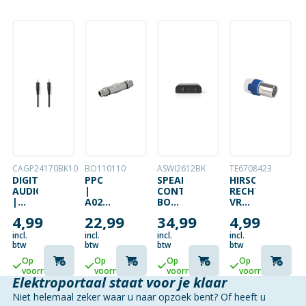
CAGP24170BK10
BO110110
ASWI2612BK
TE6708423
DIGITALE
PPC
SPEAKER
HIRSCHMANN
AUDIOKABEL
|
CONTROL
RECHTE
|
A025-
BOX
VROUWELIJKE
RCA
SPL
| 2
COAXSTEKKER
4,99
22,99
34,99
4,99
MALE
KOPPELING
POORT(EN)
4G
|
|
|
PROOF
incl.
incl.
incl.
incl.
RCA
COAX
ZWART
btw
btw
btw
btw
MALE
9/12
ALUMINIUM
Op
Op
Op
Op
| 1
–
voorraad
voorraad
voorraad
voorraad
METER
COAX
Elektroportaal staat voor je klaar
|
9/12
Niet helemaal zeker waar u naar opzoek bent? Of heeft u
ZWART
|