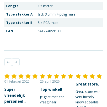
Lengte
1.5 meter
Type stekker A
Jack 3.5mm 4 polig male
Type stekker B
3 x RCA male
EAN
5412748591330
01 februari 2025
26 april 2026
Great store.
Super
Top winkel!
Great store with
vriendelijk
Je gaat met een
very friendly
personeel...
vraag naar
knowledgeable