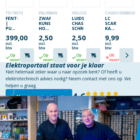
TS178570
ENL098AN
HDLO2S
CVGB31000BK20
FENTON
ZWARTE
LUIDSPREKER
LC
|
KUNSTSTOF
CHASSISDEEL
SCART-
PULSE200
HOEKRAND
SCHROEF
KABEL
PARTY
(1
|
399,00
2,50
2,50
9,99
SPEAKER
METER)
MALE
| LED
–
incl.
incl.
incl.
incl.
VERLICHTING
MALE
btw
btw
btw
btw
|
| 2
Op
Op
Op
Uit
400W
METER
voorraad
voorraad
voorraad
voorraad
|
Elektroportaal staat voor je klaar
TWS
Niet helemaal zeker waar u naar opzoek bent? Of heeft u
KOPPELBAAR
|
elektrotechnisch advies nodig? Neem contact met ons op. We
BLUETOOTH
helpen u graag.
4,6
Neem contact op
143 reviews