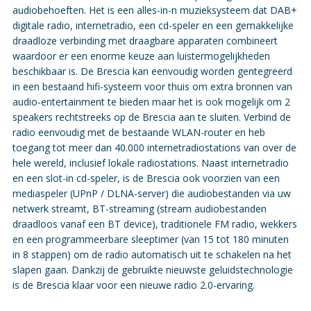
audiobehoeften. Het is een alles-in-n muzieksysteem dat DAB+
digitale radio, internetradio, een cd-speler en een gemakkelijke
draadloze verbinding met draagbare apparaten combineert
waardoor er een enorme keuze aan luistermogelijkheden
beschikbaar is. De Brescia kan eenvoudig worden gentegreerd
in een bestaand hifi-systeem voor thuis om extra bronnen van
audio-entertainment te bieden maar het is ook mogelijk om 2
speakers rechtstreeks op de Brescia aan te sluiten. Verbind de
radio eenvoudig met de bestaande WLAN-router en heb
toegang tot meer dan 40.000 internetradiostations van over de
hele wereld, inclusief lokale radiostations. Naast internetradio
en een slot-in cd-speler, is de Brescia ook voorzien van een
mediaspeler (UPnP / DLNA-server) die audiobestanden via uw
netwerk streamt, BT-streaming (stream audiobestanden
draadloos vanaf een BT device), traditionele FM radio, wekkers
en een programmeerbare sleeptimer (van 15 tot 180 minuten
in 8 stappen) om de radio automatisch uit te schakelen na het
slapen gaan. Dankzij de gebruikte nieuwste geluidstechnologie
is de Brescia klaar voor een nieuwe radio 2.0-ervaring.