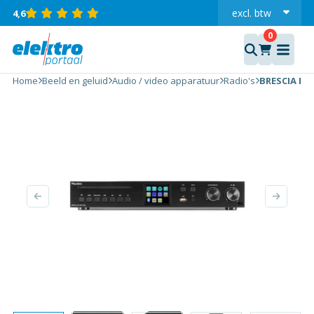
excl.
btw
4,6
incl.
BRESCIA INTERNET
RADIO/DAB+/FM/CD-
Home
Beeld en geluid
Audio / video apparatuur
Radio's
BRESCIA IN
SPELER/VERSTERKER
aantal