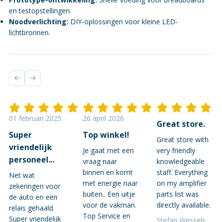
en testopstellingen.
Noodverlichting:
DIY-oplossingen voor kleine LED-
lichtbronnen.
01 februari 2025
26 april 2026
Great store.
Super
Top winkel!
Great store with
vriendelijk
Je gaat met een
very friendly
personeel...
vraag naar
knowledgeable
binnen en komt
staff. Everything
Net wat
met energie naar
on my amplifier
zekeringen voor
buiten.. Een uitje
parts list was
de auto en een
voor de vakman.
directly available.
relais gehaald.
Top Service en
Super vriendelijk
Stefan Wessels