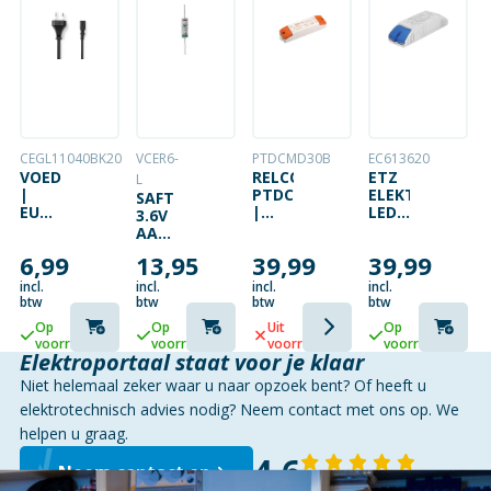
CEGL11040BK20
VCER6-
PTDCMD30B
EC613620
VOEDINGSSNOER
RELCO
ETZ
L
|
PTDCMD/30/B
ELEKTRONISCH
SAFT
EURO
|
LED/HALOGEEN
3.6V
STEKKER
UNIVERSELE
TRAFO
AA
– C7
LED
0.1
LITHIUMCEL
6,99
13,95
39,99
39,99
| 2
DRIVER
TOT
AXIAAL
METER
|
210WATT
DRAAD
incl.
incl.
incl.
incl.
|
30W
btw
btw
btw
btw
ZWART
|
Op
Op
Uit
Op
350-
voorraad
voorraad
voorraad
voorraad
700
Elektroportaal staat voor je klaar
MA |
Niet helemaal zeker waar u naar opzoek bent? Of heeft u
10-
24V
elektrotechnisch advies nodig? Neem contact met ons op. We
helpen u graag.
4,6
Neem contact op
143 reviews