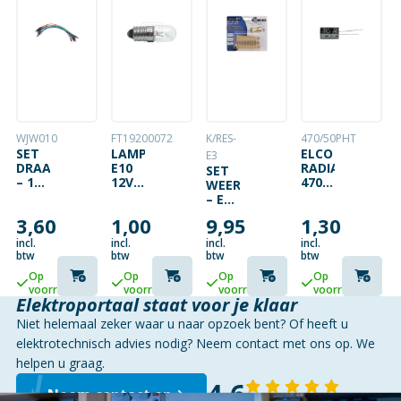
WJW010
FT19200072
K/RES-
470/50PHT
SET
LAMP
ELCO
E3
DRAADBRUGGEN
E10
RADIAAL
SET
– 1
12V
470UF
WEERSTANDEN
PIN
250MA
50VDC
– E3-
MANNELIJK
3W
REEKS
3,60
1,00
9,95
1,30
NAAR
10X28MM
– 480
MANNELIJK
HELDER
ST. –
incl.
incl.
incl.
incl.
–
10E
btw
btw
btw
btw
5.9″
TOT
Op
Op
Op
Op
(15
1M
voorraad
voorraad
voorraad
voorraad
CM)
Elektroportaal staat voor je klaar
– 10
Niet helemaal zeker waar u naar opzoek bent? Of heeft u
ST.
elektrotechnisch advies nodig? Neem contact met ons op. We
helpen u graag.
4,6
Neem contact op