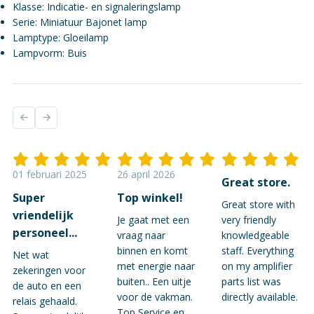
Klasse: Indicatie- en signaleringslamp
Serie: Miniatuur Bajonet lamp
Lamptype: Gloeilamp
Lampvorm: Buis
01 februari 2025
26 april 2026
Great store.
Super
Top winkel!
Great store with
vriendelijk
Je gaat met een
very friendly
personeel...
vraag naar
knowledgeable
binnen en komt
staff. Everything
Net wat
met energie naar
on my amplifier
zekeringen voor
buiten.. Een uitje
parts list was
de auto en een
voor de vakman.
directly available.
relais gehaald.
Top Service en