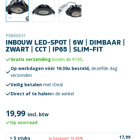
PX800031
INBOUW LED-SPOT | 6W | DIMBAAR |
ZWART | CCT | IP65 | SLIM-FIT
Gratis verzending
boven de €100,-
Op werkdagen vóór 16:30u besteld,
dezelfde dag
verzonden
Veilig betalen
met iDeal
Direct af te halen
in de winkel
19,99
incl. btw
Op voorraad
17,99
> 5 stuks
Je bespaart 10,00%