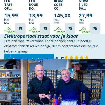
LED
LED
BEAMZ
NOVA
TAFELLAMP
KOGEL
COB50
| LED
OPLAADBAAR
KOPSPIEGELLAMP
COMPACTE
BALK
2W
|
LED
| 7W
15,99
13,99
145,00
27,99
3000K
ZILVER
PAR
|
TOUCH
| G45
SPOT
57CM
incl.
incl.
incl.
incl.
25CM
| E27
MET
|
btw
btw
btw
btw
BEIGE
| 4W
50W
3000K
Op
Op
Op
Op
|
COB
EN
voorraad
voorraad
voorraad
voorraad
2500K
LED
4000K
Elektroportaal staat voor je klaar
|
|
Niet helemaal zeker waar u naar opzoek bent? Of heeft u
DIMBAAR
KEUKEN
ONDERBOUWA
elektrotechnisch advies nodig? Neem contact met ons op. We
|
helpen u graag.
KOPPELBAAR
4,6
Neem contact op
143 reviews