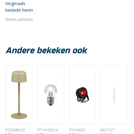
Nogmaals
bedankt heren
Remo Janssen
Andere bekeken ook
PO5098102
FT14100254
TS150623
BK27677