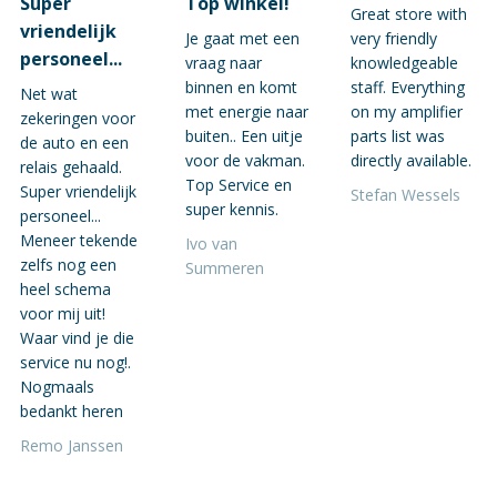
Super
Top winkel!
Great store with
vriendelijk
Je gaat met een
very friendly
personeel...
vraag naar
knowledgeable
binnen en komt
staff. Everything
Net wat
met energie naar
on my amplifier
zekeringen voor
buiten.. Een uitje
parts list was
de auto en een
voor de vakman.
directly available.
relais gehaald.
Top Service en
Super vriendelijk
Stefan Wessels
super kennis.
personeel...
Meneer tekende
Ivo van
zelfs nog een
Summeren
heel schema
voor mij uit!
Waar vind je die
service nu nog!.
Nogmaals
bedankt heren
Remo Janssen