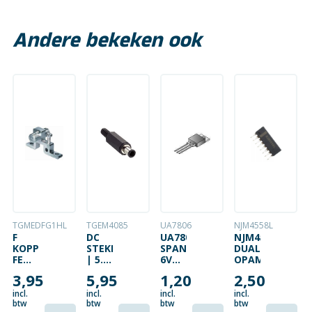
Andere bekeken ook
TGMEDFG1HL
TGEM4085
UA7806
NJM4558L
F
DC
UA7806
NJM4558L
KOPPELING
STEKKER
SPANNINGSREGELAAR
DUAL
FEMALE/FEMALE
| 5.5
6V
OPAMP
MET
X 3.3
1A
3,95
5,95
1,20
2,50
MUURBEUGEL
X
1.0MM
incl.
incl.
incl.
incl.
| HQ
btw
btw
btw
btw