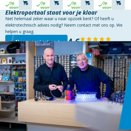
VOEDINGSPLUG
Op
Op
Op
Op
MET
voorraad
voorraad
voorraad
voorraad
CENTERPIN
Elektroportaal staat voor je klaar
Niet helemaal zeker waar u naar opzoek bent? Of heeft u
elektrotechnisch advies nodig? Neem contact met ons op. We
helpen u graag.
4,6
Neem contact op
143 reviews