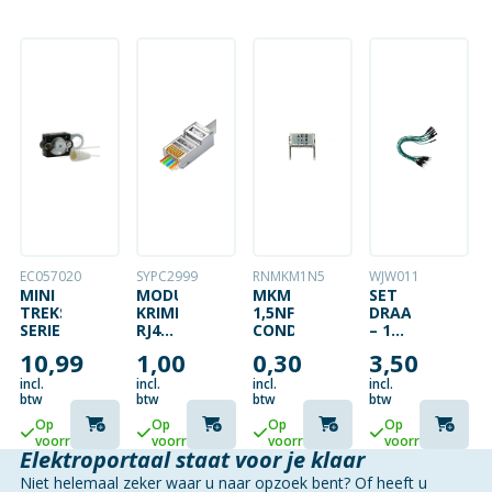
EC057020
SYPC2999
RNMKM1N5
WJW011
MINI
MODULAIRE
MKM
SET
TREKSCHAKELAAR
KRIMPPLUG
1,5NF
DRAADBRUGGE
SERIE
RJ45
CONDENSATOR
– 1
8P8C
PIN
10,99
1,00
0,30
3,50
CAT6
MANNELIJK
F/STP
NAAR
incl.
incl.
incl.
incl.
AFGESCHERMD
VROUWELIJK
btw
btw
btw
btw
MET
–
Op
Op
Op
Op
DOORSTEEKMONTAGE
5.9″
voorraad
voorraad
voorraad
voorraad
(15
Elektroportaal staat voor je klaar
CM)
Niet helemaal zeker waar u naar opzoek bent? Of heeft u
– 10